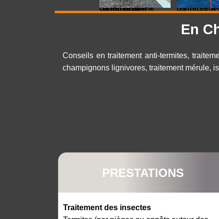
traitement termites avant construction termifilm SAPA
traitement termites
En Ch
Conseils en traitement anti-termites, traitem
champignons lignivores, traitement mérule, iso
PRESTATIONS
Traitement des insectes