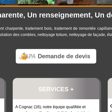
 SAPA
traitement termites par pièges exterieurs SAPA
traitement termites par pièges interieurs SAPA
termifi
arente, Un renseignement, Un d
ent charpente, traitement bois, traitement de remontée capillai
lation des combles, nettoyage toiture, nettoyage de façade, étan
Demande de devis
SERVICES +
A Cognac (16), notre équipe qualifiée et