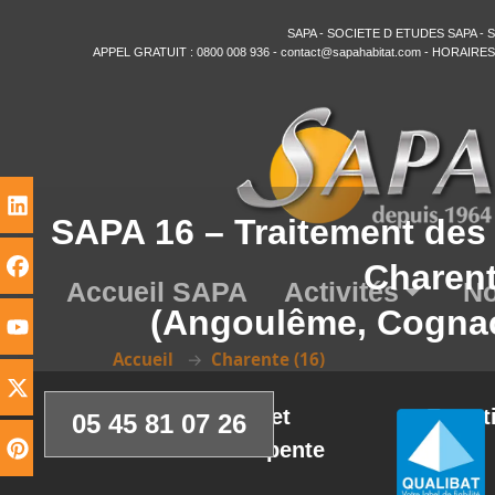
SAPA
- SOCIETE D ETUDES SAPA - SIRE
APPEL GRATUIT :
0800 008 936
-
contact@sapahabitat.com
- HORAIRES: 8
SAPA 16 – Traitement des 
Charen
Accueil SAPA
Activités
No
(Angoulême, Cognac 
Accueil
Charente (16)
Bois et
Entret
05 45 81 07 26
3D
Charpente
bois