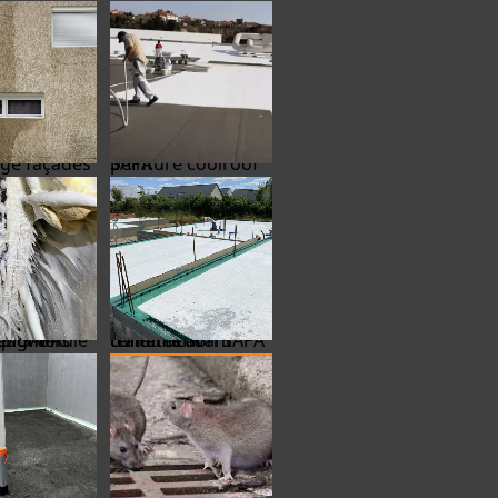
peinture coolroof SAPA
mpignons lignivores SAPA
traitement termites avant construction SAPA