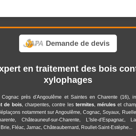
Demande de devis
rt en traitement des bois contr
xylophages
à Cognac près d'Angoulême et Saintes en Charente (16), int
nt de bois
, charpentes, contre les
termites
,
mérules
et cham
 déplaçons notamment sur Angoulême, Cognac, Soyaux, Ruelle-
Charente, Châteauneuf-sur-Charente, L'Isle-d'Espagnac,
 Brie, Fléac, Jarnac, Châteaubernard, Roullet-Saint-Estèphe...