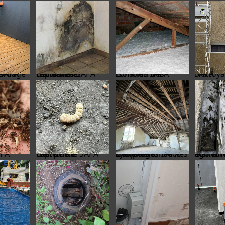
rrasse SAPA
traitement Humidité et remontées capillaires SAPA
Isolation des combles SAPA
Nettoyage façades SAPA
 SAPA
traitement charpente capricorne SAPA
traitement charpente insectes xylophages SAPA
traitement mérule et cha