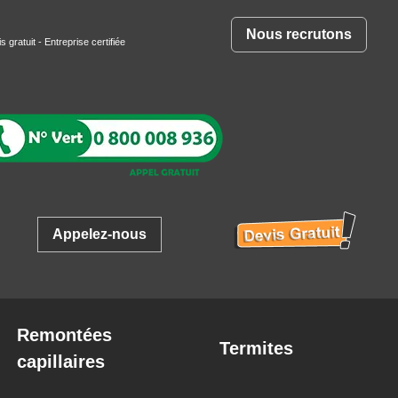
Nous recrutons
s gratuit
- Entreprise certifiée
Appelez-nous
Remontées
Termites
capillaires