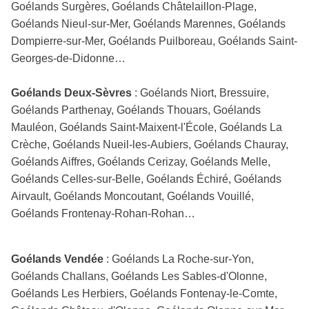
Goélands Surgères, Goélands Châtelaillon-Plage,
Goélands Nieul-sur-Mer, Goélands Marennes, Goélands
Dompierre-sur-Mer, Goélands Puilboreau, Goélands Saint-
Georges-de-Didonne…
Goélands Deux-Sèvres
: Goélands Niort, Bressuire,
Goélands Parthenay, Goélands Thouars, Goélands
Mauléon, Goélands Saint-Maixent-l'École, Goélands La
Crèche, Goélands Nueil-les-Aubiers, Goélands Chauray,
Goélands Aiffres, Goélands Cerizay, Goélands Melle,
Goélands Celles-sur-Belle, Goélands Échiré, Goélands
Airvault, Goélands Moncoutant, Goélands Vouillé,
Goélands Frontenay-Rohan-Rohan…
Goélands Vendée
: Goélands La Roche-sur-Yon,
Goélands Challans, Goélands Les Sables-d'Olonne,
Goélands Les Herbiers, Goélands Fontenay-le-Comte,