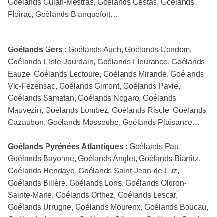
Goélands Gujan-Mestras, Goélands Cestas, Goélands
Floirac, Goélands Blanquefort…
Goélands Gers
: Goélands Auch, Goélands Condom,
Goélands L'Isle-Jourdain, Goélands Fleurance, Goélands
Eauze, Goélands Lectoure, Goélands Mirande, Goélands
Vic-Fezensac, Goélands Gimont, Goélands Pavie,
Goélands Samatan, Goélands Nogaro, Goélands
Mauvezin, Goélands Lombez, Goélands Riscle, Goélands
Cazaubon, Goélands Masseube, Goélands Plaisance…
Goélands Pyrénées Atlantiques
: Goélands Pau,
Goélands Bayonne, Goélands Anglet, Goélands Biarritz,
Goélands Hendaye, Goélands Saint-Jean-de-Luz,
Goélands Billère, Goélands Lons, Goélands Oloron-
Sainte-Marie, Goélands Orthez, Goélands Lescar,
Goélands Urrugne, Goélands Mourenx, Goélands Boucau,