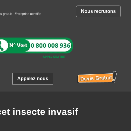
Nous recrutons
s gratuit
- Entreprise certifiée
Appelez-nous
cet insecte invasif