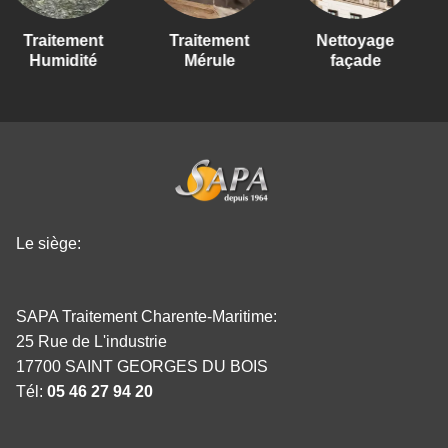
aitement
Traitement
Nettoyage
Tra
umidité
Mérule
façade
Te
Le siège:
SAPA Traitement Charente-Maritime:
25 Rue de L'industrie
17700 SAINT GEORGES DU BOIS
Tél:
05 46 27 94 20