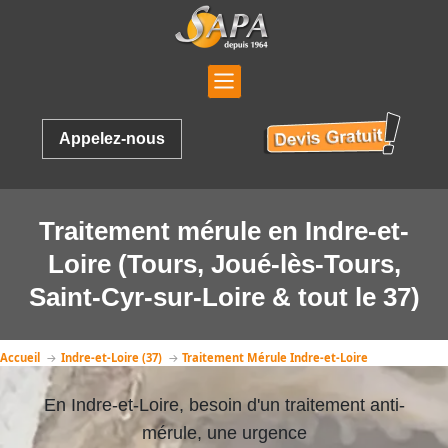
Appelez-nous
Traitement mérule en Indre-et-
Loire (Tours, Joué-lès-Tours,
Saint-Cyr-sur-Loire & tout le 37)
Accueil
Indre-et-Loire (37)
Traitement Mérule Indre-et-Loire
En Indre-et-Loire, besoin d'un traitement anti-
mérule, une urgence