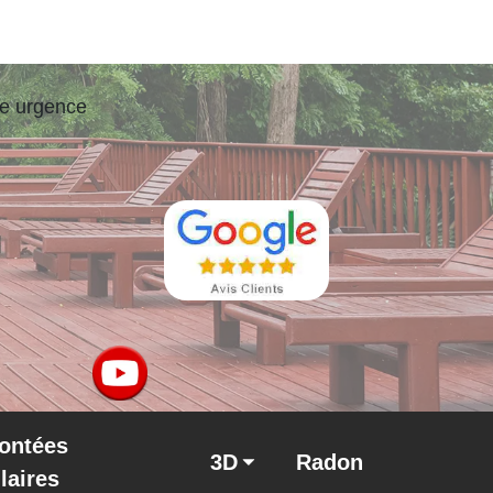
ne urgence
ontées
3D
Radon
llaires