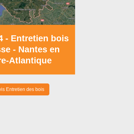
 - Entretien bois
sse - Nantes en
re-Atlantique
is Entretien des bois