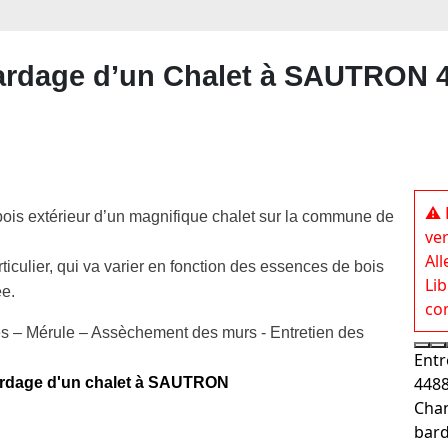
bardage d’un Chalet à SAUTRON 4
⚠️
bois extérieur d’un magnifique chalet sur la commune de
ve
All
ticulier, qui va varier en fonction des essences de bois
Lib
ée.
co
s – Mérule – Assèchement des murs - Entretien des
Entr
4488
bardage d'un chalet à SAUTRON
Chan
bar