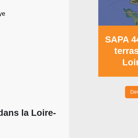
ye
SAPA 44
terra
Loi
Dev
dans la Loire-