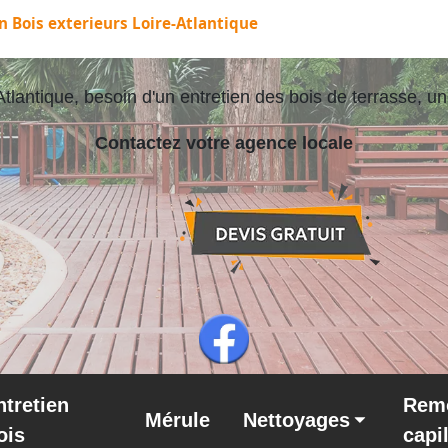
n Bois exterieurs Loire-Atlantique
Atlantique, besoin d'un entretien des bois de terrasse, u
Contactez votre agence locale
ntretien
Rem
Mérule
Nettoyages
ois
capi