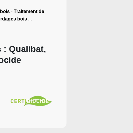
 bois
-
Traitement de
ardages bois
...
 : Qualibat,
iocide