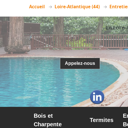
Accueil
Loire-Atlantique (44)
Entretie
En Loire-
Appelez-nous
Bois et
E
Termites
Charpente
B