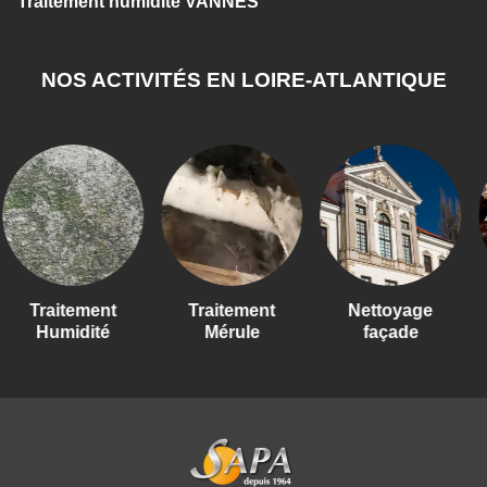
Traitement humidité VANNES
NOS ACTIVITÉS EN LOIRE-ATLANTIQUE
raitement
Traitement
Nettoyage
Tr
Humidité
Mérule
façade
T